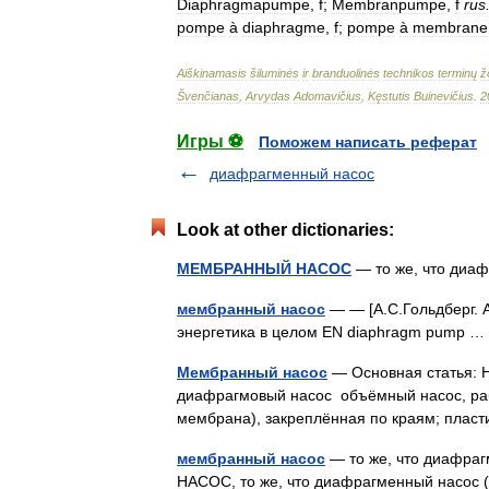
Diaphragmapumpe
,
f
;
Membranpumpe
,
f
rus
pompe
à
diaphragme
,
f
;
pompe
à
membrane
Aiškinamasis
šiluminės
ir
branduolinės
technikos
terminų
ž
Švenčianas
,
Arvydas
Adomavičius
,
Kęstutis
Buinevičius
.
2
Игры ⚽
Поможем написать реферат
диафрагменный насос
Look at other dictionaries:
МЕМБРАННЫЙ НАСОС
— то же, что ди
мембранный насос
— — [А.С.Гольдберг. А
энергетика в целом EN diaphragm pump
Мембранный насос
— Основная статья: 
диафрагмовый насос объёмный насос, раб
мембрана), закреплённая по краям; пла
мембранный насос
— то же, что диафр
НАСОС, то же, что диафрагменный нас