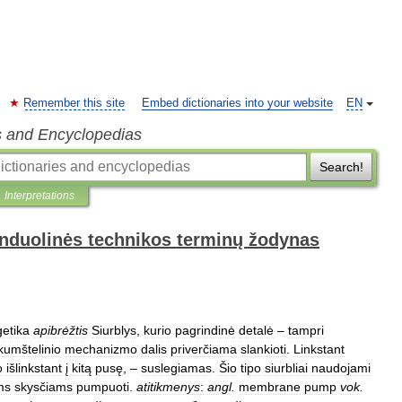
Remember this site
Embed dictionaries into your website
EN
s and Encyclopedias
Search!
Interpretations
anduolinės technikos terminų žodynas
etika
apibrėžtis
Siurblys
,
kurio
pagrindinė
detalė
–
tampri
kumštelinio
mechanizmo
dalis
priverčiama
slankioti
.
Linkstant
o
išlinkstant
į
kitą
pusę
, –
suslegiamas
.
Šio
tipo
siurbliai
naudojami
ms
skysčiams
pumpuoti
.
atitikmenys
:
angl
.
membrane
pump
vok
.