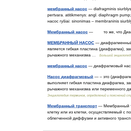
мембранный насос
— diafragminis siurblys 
pertvara. atitikmenys: angl. diaphragm p
насос ryšiai: sinonimas – membraninis siu
Мембранный насос
— то же, что Диа
МЕМБРАННЫЙ НАСОС
— диафрагменный 
является гибкая пластина (диафрагма), з
рычажного механизма …
Большой энциклопед
мембранный насос
— диафрагмовый на
Насос диафрагмовый
— – это (диафрагм
выполняет гибкая пластина диафрагма, з
рычажного механизма или переменного д
Энциклопедия терминов, определений и пояснений 
Мембранный транспорт
— Мембранный тр
клетку или из клетки, осуществляемый с
облегченной диффузии и активного тран