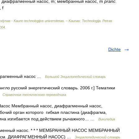
.
диафрагменный
насос
,
m
;
мембранный
насос
,
m
pranc
.
,
f
odynas
-
Kauno
technologijos
universitetas
. –
Kaunas:
Technologija
.
Petras
004
.
Dichte
афрагменный насос …
Большой Энциклопедический словарь
нгло русский энергетический словарь. 2006 г.] Тематики
 …
Справочник технического переводчика
Насос Мембранный насос, диафрагменный насос,
очий орган которого гибкая пластина (диафрагма,
стина изгибается под действием рычажного… …
Википедия
агменный насос. * * * МЕМБРАННЫЙ НАСОС МЕМБРАННЫЙ
ос (см. ДИАФРАГМЕННЫЙ НАСОС) …
Энциклопедический словарь