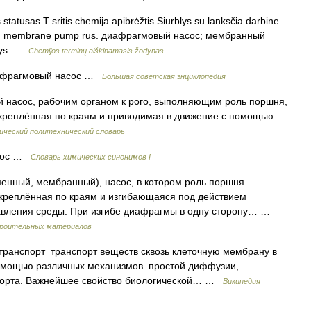
statusas T sritis chemija apibrėžtis Siurblys su lanksčia darbine
ump; membrane pump rus. диафрагмовый насос; мембранный
rblys …
Chemijos terminų aiškinamasis žodynas
фрагмовый насос …
Большая советская энциклопедия
насос, рабочим органом к рого, выполняющим роль поршня,
акреплённая по краям и приводимая в движение с помощью
ический политехнический словарь
сос …
Cловарь химических синонимов I
енный, мембранный), насос, в котором роль поршня
акреплённая по краям и изгибающаяся под действием
авления среды. При изгибе диафрагмы в одну сторону… …
строительных материалов
анспорт транспорт веществ сквозь клеточную мембрану в
 помощью различных механизмов простой диффузии,
спорта. Важнейшее свойство биологической… …
Википедия