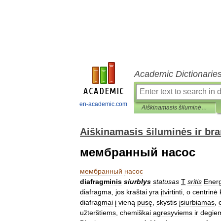
Academic Dictionarie
en-academic.com
Aiškinamasis šiluminės ir branduolinės technikos terminų žodynas
Aiškinamasis šiluminės ir br
мембранный насос
мембранный
насос
diafragminis
siurblys
statusas
T
sritis
Energ
diafragma
,
jos
kraštai
yra
įtvirtinti
,
o
centrinė
diafragmai
į
vieną
pusę
,
skystis
įsiurbiamas
,
užterštiems
,
chemiškai
agresyviems
ir
degie